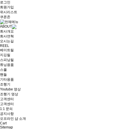
로그인
회원가입
위시리스트
쿠폰존
ABOUT
회사개요
회사연혁
오시는길
REEL
베이트릴
지깅릴
스피닝릴
튜닝용품
스풀
핸들
기타용품
조행기
Youtube 영상
조행기 영상
고객센터
고객센터
1:1 문의
공지사항
오프라인 샵 소개
Cart
Sitemap